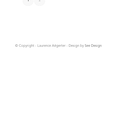
1
2
© Copyright - Laurence Aëgerter - Design by
See Design